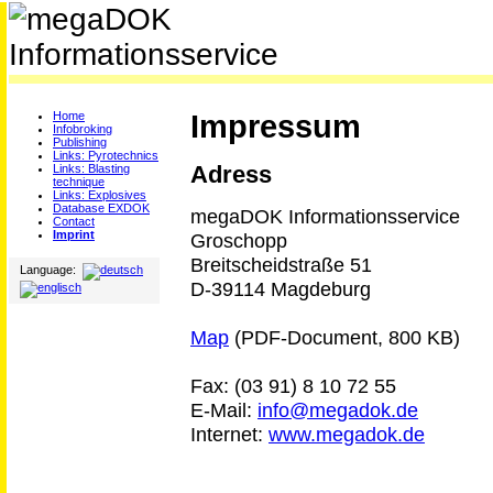
Impressum
Home
Infobroking
Publishing
Links: Pyrotechnics
Links: Blasting
Adress
technique
Links: Explosives
Database EXDOK
megaDOK Informationsservice
Contact
Imprint
Groschopp
Breitscheidstraße 51
Language:
D-39114 Magdeburg
Map
(PDF-Document, 800 KB)
Fax: (03 91) 8 10 72 55
E-Mail:
info@megadok.de
Internet:
www.megadok.de